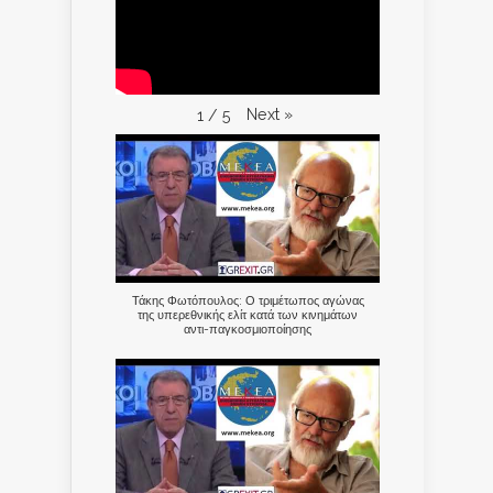
Next
»
1
/
5
Τάκης Φωτόπουλος: Ο τριμέτωπος αγώνας
της υπερεθνικής ελίτ κατά των κινημάτων
αντι-παγκοσμιοποίησης