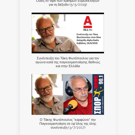
Ουίλς εν όψει των κρίσιμων Ευρωεκλογών
για τη διέξοδο (5/5/2019)
Συνέντευξη του Τάκη Φωτόπουλου για τον
αγώνα κατά της παγκοσμιοποίησης διεθνώς
και στην Ελλάδα
Ο Τάκης Φωτόπουλος "καρφώνει" την
Παγκοσμιοποίηση σε εφ'όλης της ύλης
συνέντευξη (3/7/2017)