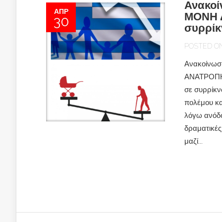
Ανακο
ΑΠΡ
ΜΟΝΗ 
30
συρρί
POSTED ON 
Ανακοίνω
ΑΝΑΤΡΟΠΗ:
σε συρρίκν
πολέμου κα
λόγω ανόδο
δραματικές
μαζί...