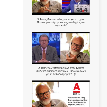
Ο Τάκης Φωτόπουλος μιλάει για τη σχέση
Παγκοσμιοποίησης και της πανδημίας του
κορωνοϊού
Ο Τάκης Φωτόπουλος μιλά στον Κώστα
Ουίλς εν όψει των κρίσιμων Ευρωεκλογών
για τη διέξοδο (5/5/2019)