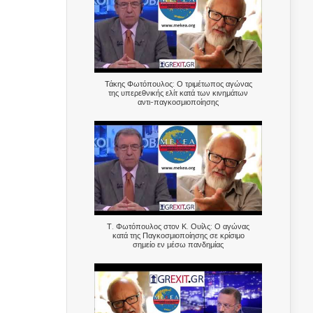
Τάκης Φωτόπουλος: Ο τριμέτωπος αγώνας
της υπερεθνικής ελίτ κατά των κινημάτων
αντι-παγκοσμιοποίησης
Τ. Φωτόπουλος στον Κ. Ουίλς: Ο αγώνας
κατά της Παγκοσμιοποίησης σε κρίσιμο
σημείο εν μέσω πανδημίας