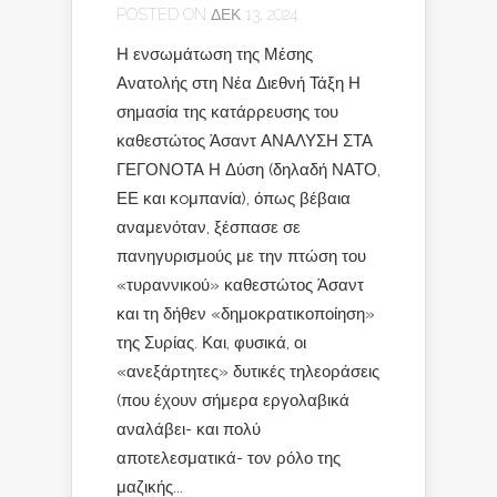
POSTED ON ΔΕΚ 13, 2024
Η ενσωμάτωση της Μέσης
Ανατολής στη Νέα Διεθνή Τάξη Η
σημασία της κατάρρευσης του
καθεστώτος Άσαντ ΑΝΑΛΥΣΗ ΣΤΑ
ΓΕΓΟΝΟΤΑ Η Δύση (δηλαδή ΝΑΤΟ,
ΕΕ και κoμπανία), όπως βέβαια
αναμενόταν, ξέσπασε σε
πανηγυρισμούς με την πτώση του
«τυραννικού» καθεστώτος Άσαντ
και τη δήθεν «δημοκρατικοποίηση»
της Συρίας. Και, φυσικά, οι
«ανεξάρτητες» δυτικές τηλεοράσεις
(που έχουν σήμερα εργολαβικά
αναλάβει- και πολύ
αποτελεσματικά- τον ρόλο της
μαζικής...