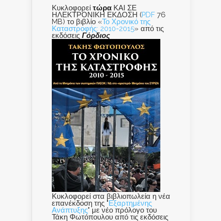
Κυκλοφορεί
τώρα
ΚΑΙ ΣΕ
ΗΛΕΚΤΡΟΝΙΚΗ ΕΚΔΟΣΗ (
PDF
76
MB) το βιβλίο «
Το Χρονικό της
Καταστροφής: 2010-2015
» από τις
εκδόσεις
Γόρδιος
Κυκλοφορεί στα βιβλιοπωλεία η νέα
επανέκδοση της "
Εξαρτημένης
Ανάπτυξης
" με νέο πρόλογο του
Τάκη Φωτόπουλου από τις εκδόσεις