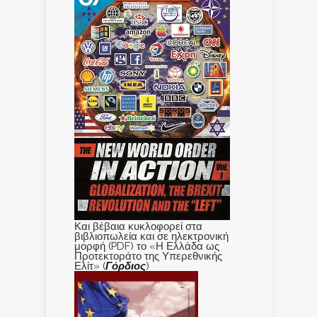
Και βέβαια κυκλοφορεί στα
βιβλιοπωλεία και σε ηλεκτρονική
μορφή (PDF) το «Η Ελλάδα ως
Προτεκτοράτο της Υπερεθνικής
Ελίτ» (
Γόρδιος
)