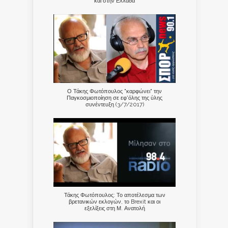
και στην Ελλάδα
Ο Τάκης Φωτόπουλος "καρφώνει" την
Παγκοσμιοποίηση σε εφ'όλης της ύλης
συνέντευξη (3/7/2017)
Τάκης Φωτόπουλος: Το αποτέλεσμα των
βρετανικών εκλογών, το Brexit και οι
εξελίξεις στη Μ. Ανατολή