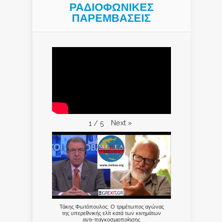
ΡΑΔΙΟΦΩΝΙΚΕΣ
ΠΑΡΕΜΒΑΣΕΙΣ
Next
»
1
/
5
Τάκης Φωτόπουλος: Ο τριμέτωπος αγώνας
της υπερεθνικής ελίτ κατά των κινημάτων
αντι-παγκοσμιοποίησης