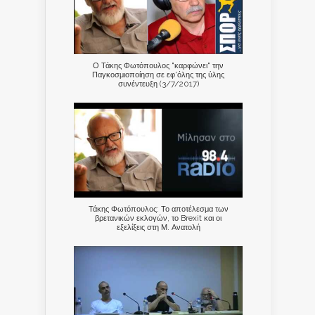
Ο Τάκης Φωτόπουλος "καρφώνει" την
Παγκοσμιοποίηση σε εφ'όλης της ύλης
συνέντευξη (3/7/2017)
Τάκης Φωτόπουλος: Το αποτέλεσμα των
βρετανικών εκλογών, το Brexit και οι
εξελίξεις στη Μ. Ανατολή