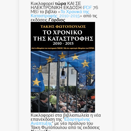
Κυκλοφορεί
τώρα
ΚΑΙ ΣΕ
ΗΛΕΚΤΡΟΝΙΚΗ ΕΚΔΟΣΗ (
PDF
76
MB) το βιβλίο «
Το Χρονικό της
Καταστροφής: 2010-2015
» από τις
εκδόσεις
Γόρδιος
Κυκλοφορεί στα βιβλιοπωλεία η νέα
επανέκδοση της "
Εξαρτημένης
Ανάπτυξης
" με νέο πρόλογο του
Τάκη Φωτόπουλου από τις εκδόσεις