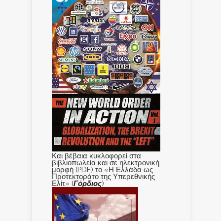
Και βέβαια κυκλοφορεί στα
βιβλιοπωλεία και σε ηλεκτρονική
μορφή (PDF) το «Η Ελλάδα ως
Προτεκτοράτο της Υπερεθνικής
Ελίτ» (
Γόρδιος
)