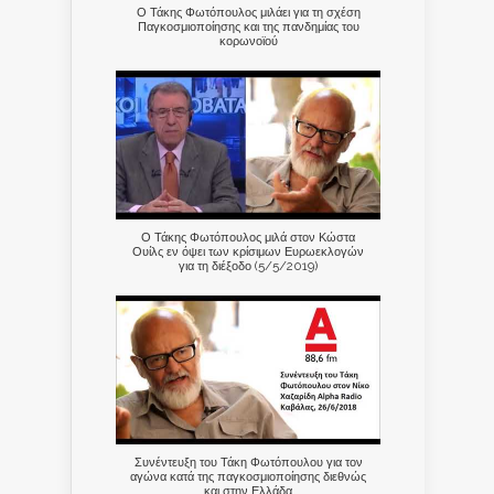
Ο Τάκης Φωτόπουλος μιλάει για τη σχέση
Παγκοσμιοποίησης και της πανδημίας του
κορωνοϊού
Ο Τάκης Φωτόπουλος μιλά στον Κώστα
Ουίλς εν όψει των κρίσιμων Ευρωεκλογών
για τη διέξοδο (5/5/2019)
Συνέντευξη του Τάκη Φωτόπουλου για τον
αγώνα κατά της παγκοσμιοποίησης διεθνώς
και στην Ελλάδα