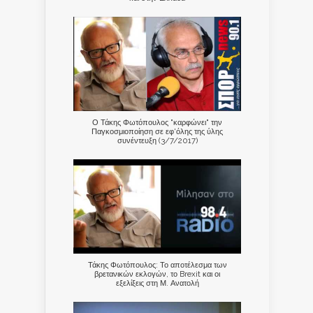
Ο Τάκης Φωτόπουλος "καρφώνει" την
Παγκοσμιοποίηση σε εφ'όλης της ύλης
συνέντευξη (3/7/2017)
Τάκης Φωτόπουλος: Το αποτέλεσμα των
βρετανικών εκλογών, το Brexit και οι
εξελίξεις στη Μ. Ανατολή