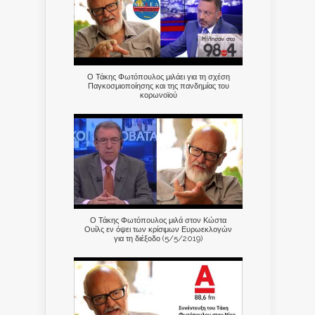
Ο Τάκης Φωτόπουλος μιλάει για τη σχέση
Παγκοσμιοποίησης και της πανδημίας του
κορωνοϊού
Ο Τάκης Φωτόπουλος μιλά στον Κώστα
Ουίλς εν όψει των κρίσιμων Ευρωεκλογών
για τη διέξοδο (5/5/2019)