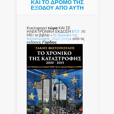
ΚΑΙ ΤO ΔΡΟΜΟ ΤΗΣ
ΕΞΟΔΟΥ ΑΠΟ ΑΥΤΗ
Κυκλοφορεί
τώρα
ΚΑΙ ΣΕ
ΗΛΕΚΤΡΟΝΙΚΗ ΕΚΔΟΣΗ (
PDF
76
MB) το βιβλίο «
Το Χρονικό της
Καταστροφής: 2010-2015
» από τις
εκδόσεις
Γόρδιος